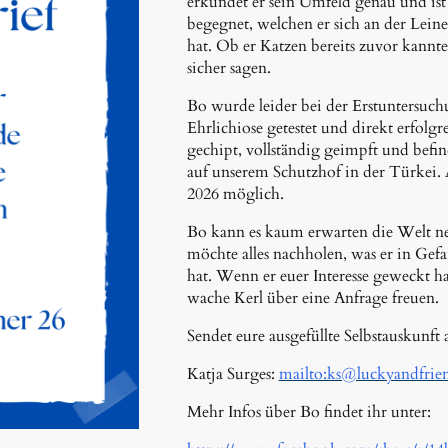
erkundet er sein Umfeld genau und ist
begegnet, welchen er sich an der Leine 
hat. Ob er Katzen bereits zuvor kannte, 
sicher sagen.
Bo wurde leider bei der Erstuntersuch
Ehrlichiose getestet und direkt erfolgre
gechipt, vollständig geimpft und befin
auf unserem Schutzhof in der Türkei.
2026 möglich.
Bo kann es kaum erwarten die Welt n
möchte alles nachholen, was er in Gefa
hat. Wenn er euer Interesse geweckt ha
wache Kerl über eine Anfrage freuen.
Sendet eure ausgefüllte Selbstauskunft 
Katja Surges:
mailto:ks@luckyandfrien
Mehr Infos über Bo findet ihr unter: