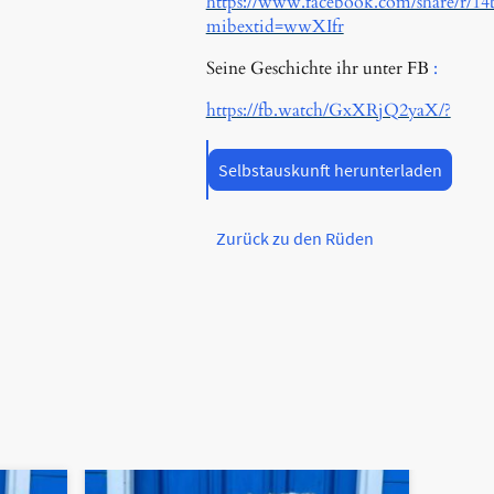
https://www.facebook.com/share/r/1
mibextid=wwXIfr
Seine Geschichte ihr unter FB
:
https://fb.watch/GxXRjQ2yaX/?
Selbstauskunft herunterladen
Zurück zu den Rüden