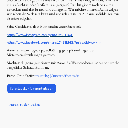
und versteht sich gut mit seinen Kumpels. Nur Katzen mag er nicht, haben sie
ihn vielleicht auf der Straße zu viel geärgert? Für ihn gibt es noch so viel zu
entdecken und alles ist neu und aufregend. Wer möchte unserem Aaron zeigen
wie schön die Welt sein kann und wie sich ein neues Zuhause anfühlt. Ausreise
ab sofort möglich.
Seine Geschichte, als wir ihn fanden unter Facebook:
https://www.instagram.com/p/DSdD4uFFDQL
https://www.facebook.com/share/17n1iEtbES/?mibextid=wwXIfr
Aaron ist kastriert, gechipt, vollständig geimpft und negativ auf
Mittelmeererkrankungen getestet.
Möchtest du gerne gemeinsam mit Aaron die Welt entdecken, so sende bitte die
ausgefüllte Selbstauskunft an:
Bärbel Grundhöfer
:
mailto:bg@luckyandfriends.de
Selbstauskunft herunterladen
Zurück zu den Rüden